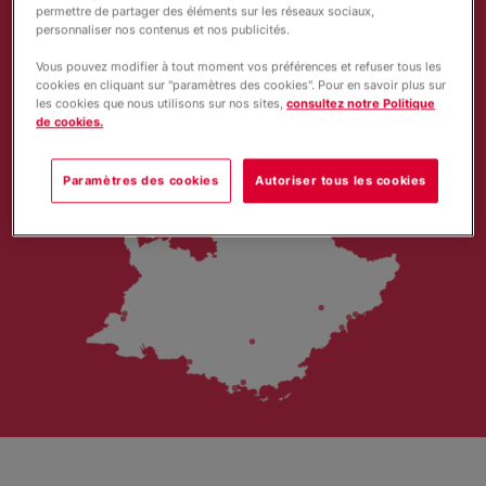
Nous connaître
permettre de partager des éléments sur les réseaux sociaux,
quotidien
personnaliser nos contenus et nos publicités.
Découvre les témoignages d'autres
jeunes
Vous pouvez modifier à tout moment vos préférences et refuser tous les
cookies en cliquant sur "paramètres des cookies". Pour en savoir plus sur
les cookies que nous utilisons sur nos sites,
consultez notre Politique
de cookies.
Paramètres des cookies
Autoriser tous les cookies