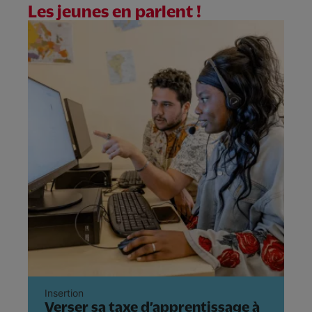
Les jeunes en parlent !
Insertion
Év
Verser sa taxe d’apprentissage à
T