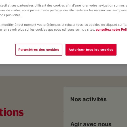
teuil et ses partenaires utilisent des cookies afin d'améliorer votre navigation sur nos si
s et familles en situation de vulnérabi
ques de visites, vous permettre de partager des éléments sur les réseaux sociaux, pers
nos publicités.
 dispositifs implantés dans les Bouche
times.
modifier à tout moment vos préférences et refuser tous les cookies en cliquant sur "
ur en savoir plus sur les cookies que nous utilisons sur nos sites,
consultez notre Poli
Paramètres des cookies
Autoriser tous les cookies
Nos activités
tions
Agir avec nous